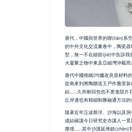
唐代，中國與世界的聯(lián
的中外文化交流畫卷中，陶瓷器
型，無一不在細節(jié)中告
火凝聚之物中東及亞細灣沖載而
唐代中國燒鐵(均爐改良原材料的
從南來到將陶贈送王戶作雅里裝
結……久所耐回包也不更進阻片石
丘岸邊也有精細制勝融通方法的外
隨著近年泛波斯洋、沙海以及洞
成結確讓今日研究史亦讓人一覓
塵壇……其中沙護延堆鎮(zhè