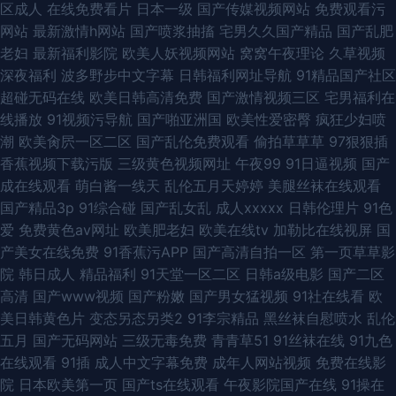
区成人
在线免费看片
日本一级
国产传媒视频网站
免费观看污
网站
最新激情h网站
国产喷浆抽搐
宅男久久国产精品
国产乱肥
老妇
最新福利影院
欧美人妖视频网站
窝窝午夜理论
久草视频
深夜福利
波多野步中文字幕
日韩福利网址导航
91精品国产社区
超碰无码在线
欧美日韩高清免费
国产激情视频三区
宅男福利在
线播放
91视频污导航
国产啪亚洲国
欧美性爱密臀
疯狂少妇喷
潮
欧美肏屄一区二区
国产乱伦免费观看
偷拍草草草
97狠狠插
香蕉视频下载污版
三级黄色视频网址
午夜99
91日逼视频
国产
成在线观看
萌白酱一线天
乱伦五月天婷婷
美腿丝袜在线观看
国产精品3p
91综合碰
国产乱女乱
成人xxxxx
日韩伦理片
91色
爱
免费黄色av网址
欧美肥老妇
欧美在线tv
加勒比在线视屏
国
产美女在线免费
91香蕉污APP
国产高清自拍一区
第一页草草影
院
韩日成人
精品福利
91天堂一区二区
日韩a级电影
国产二区
高清
国产www视频
国产粉嫩
国产男女猛视频
91社在线看
欧
美日韩黄色片
变态另态另类2
91李宗精品
黑丝袜自慰喷水
乱伦
五月
国产无码网站
三级无毒免费
青青草51
91丝袜在线
91九色
在线观看
91插
成人中文字幕免费
成年人网站视频
免费在线影
院
日本欧美第一页
国产ts在线观看
午夜影院国产在线
91操在