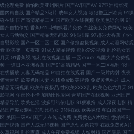
级伦理免费
偷怕欧美亚州图片
国产AV国产AV
97亚洲精华液
三级全黄网站版 大香蕉A片 日韩AⅤ视频列表 91黑料精品国产 午夜污福利 91
国内精自线
国产精品3级片
成年女人视频
狠狠撸亚洲欧美
91操
碰在线
国产高清精品二区
国产欧美在线视频
欧美色综合网
91
黄在线观看 91在线婷婷超碰 超碰碰福利 国产三级网 黄色快播大香蕉 欧美三
国产自拍偷拍
香蕉911
花蝴蝶看片免费
白丝美女免费网站
欧美
女人与动物交
国产精品无码电影
91插插库
97超碰大香蕉
户外
级色图 日韩内射影视 五月天去色色 亚洲黄色成人 伊人春色网 AV豆花官网
自慰影院
国产一区二区二区
国产偷窥盗摄视频
成人动漫网站观
看
欧美第一页夜夜
91成人精品视频
蜜桃爱爱视频
乱伦熟女五
超碰人人熟女 超碰少妇 国产tsav观看 国产伪娘在线一区 狼友激情综合 欧美
月天
91香蕉视
福利在线视频直播
一区xxxxx
岛国大片免费视
频
一道日本亚洲香蕉
国产91高清精品
国产一区二区福利
伦理
人zozo特 午夜神器人妻 伊人久久艹 91AV电影 草莓视频入口 变态AV网站 久
在线播放
人妻无码精品
91自拍在线观看
国产一级片内射
夜夜
骑青青草
欧美色图人妻
在线免费欧美视频
免费黄色毛片
成人
久天天夜夜肏逼 五月花av网址 91论坛在线 超碰国产99 超碰99热香蕉 大香
精品无码视频
欧美午夜极品
性欧美ⅩⅩⅩⅩ乱
欧美色色六月天
91
影视网
午夜伦不卡
加勒比性爱网
青草国产在线视频
亚洲国产
蕉久草91 韩美狠狠干 深夜福利导航 91超碰伊人在线 韩国av永久免费 狼友激
精品导航
欧美色淫
波多野结依电影
91狠狠撸
成人深夜电影
精
品国产美女剃毛
加勒比熟女
91碰在线
欧美裸模
萌白酱国产一
情综合 日韩3级网 超碰在线97观看 国产情侣精品激情 青娱乐av91 91传煤 ts
区
美国一级AV
国产人在线成免费
免费黄色A片网址
微拍福利
国产视频
国产人成无码视频
国产原创区色花堂
在线免费黄A片
做爱 欧美久久综合伊人 日韩伦理 丁香久久导航 久草视频资源站 四虎三级 福
久草福利
乱伦家庭
成人午夜免费视频
人妖射精
国产屁屁
国产