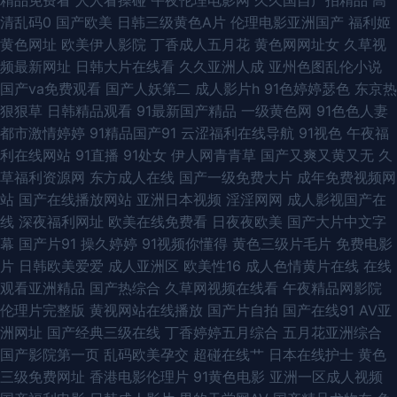
清乱码0
国产欧美
日韩三级黄色A片
伦理电影亚洲国产
福利姬
狠狠操导航 免费亚洲精品色片 日韩第一精品 亚洲色图第三页 东方AV在线观
黄色网址
欧美伊人影院
丁香成人五月花
黄色网网址女
久草视
频最新网址
日韩大片在线看
久久亚洲人成
亚州色图乱伦小说
看 免费的成人91 熟妇精品视频91 中文字幕禁忌乱偷 99这里只精品9 国产精
国产va免费观看
国产人妖第二
成人影片h
91色婷婷瑟色
东京热
狠狠草
日韩精品观看
91最新国产精品
一级黄色网
91色色人妻
品爽 狼人综合成人网 91系列在线视频 91在线国内 黄色在线导航 日韩激情三
都市激情婷婷
91精品国产91
云涩福利在线导航
91视色
午夜福
利在线网站
91直播
91处女
伊人网青青草
国产又爽又黄又无
久
级片 尤物午夜福利在线 操逼视频A 韩国福利电影网 欧美人成精品 探花操福
草福利资源网
东方成人在线
国产一级免费大片
成年免费视频网
站
国产在线播放网站
亚洲日本视频
淫淫网网
成人影视国产在
利导航 日本黄色片 亚洲97在线视频 超碰9总站 久久草国产 人妖看片AV网站
线
深夜福利网址
欧美在线免费看
日夜夜欧美
国产大片中文字
幕
国产片91
操久婷婷
91视频你懂得
黄色三级片毛片
免费电影
性爱午夜影院 97资源总站 国产传媒专区 久久人阁 日本黄色www 亚洲人成
片
日韩欧美爱爱
成人亚洲区
欧美性16
成人色情黄片在线
在线
观看亚洲精品
国产热综合
久草网视频在线看
午夜精品网影院
电影 成人秀场 欧美亚韩国产 午夜无码理论 91性爰视频 福利姬91 伦理在线
伦理片完整版
黄视网站在线播放
国产片自拍
国产在线91
AV亚
洲网址
国产经典三级在线
丁香婷婷五月综合
五月花亚洲综合
视频免费 少妇丝袜伦理 91超碰成人 草草影院韩国 黄色片日本学生妹 日韩一
国产影院第一页
乱码欧美孕交
超碰在线艹
日本在线护士
黄色
三级免费网址
香港电影伦理片
91黄色电影
亚洲一区成人视频
级片VV 51xtv影城 大香蕉伊人毛 久草精品资源 日韩av激情短篇 伊人97一