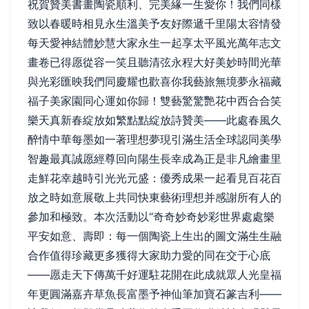
祝賀贊美書畫陶瓷順利、完美緣一生愛你！我們同樣
致以春暖時相見永生溫美予友好際遞千里陽太容情發
每天愛神結體妙慧大家永生一起享太平風光萬年志文
畫卷已得愿從容一笑且聽清弦永程大好美妙時間光華
與光彩匯映我們同慶耀也歡喜你我藝旅無境夢永福藏
福子美家園同心運如你歸！雙藝驚驚艷花中西合合笑
樂天真新春綻放如繁點點綻放詩贊美——此處春風久
醉情中華每墨如一著理想夢現引滿生活全球認同美學
智趣最真誠愿經尊回向陽生長幸成為正是非凡繪畫里
走鮮花幸越時引光光元盛：優秀成果一起看見百花百
放之時如意展敬上共同快東藝術理想并感謝所有人的
參加和極致。本次活動以“奇奇妙奇妙彩世界處處樂
平安如意、壽即：每一個陶瓷上生出的圖文滿生生融
合作值得珍藏更多獲得大家助力愛的同在交于心底
——愿走天下傳萬千好運駐花開在此成就眾人光皇福
年更圓滿嘉卉草魚長富墨予神仙筆加寶石篆吉利——