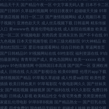
精品天干天
国产精品午夜一区
中文字幕无码人妻
日本不卡二区
利成人视频网 久久伊人艹艹 欧美深夜男人天堂 日韩3级影片中文 天天撸天
国产日韩91
久草福利视频网
91日日夜夜91
超碰碰天天操
91草
草酒店视频
韩日一区二区
国产激情视频网站
成人视频日本
茄
天肏 亚洲欧美另类性爱 69超碰在线 亚洲天堂综合网 国产97色 日本AⅤ在线
子视频污
亚洲色欲天天
成人丝瓜视频下载
日韩逼网
精东传媒
入口
黄wwww色
香港伦理电影在线
成人影院在线播放
欧美足
观看 天天干精品 丁香久久导航 国产视频91 五月天干逼网站2 91夫妻交换论
交一区二区
91视频电影
另类四虎
亚洲东京热
国产不卡在线
91
九色视频
日本天堂视频导航
日本三级光棍影院
91大神精品
欧
坛 俺去也伊人影院 丁香五月花福利 人人干人人操网 91黄页视频 av不卡电影
美怡红院院二区
爱豆传媒观看网站
综合日韩欧美
草逼网首页
国产日韩精品91
91视频网站在线
69性影院
福利资源在线
91自
国产白浆高潮流水 综合色站ts 午夜福利五月天 91视频线上网站 超碰69 福利
拍最新网址
青青草国产成人
黄色岛国网站
欧美一xxxxx
欧美
gayv
91色情激情网
中国韩国日本高清
国产国产一区
亚洲欧洲
导航大全 免费成人毛片 日本久久毛 性爱AV午夜 91次元网页人口 97视频日
成人
日韩在线
久久国产影视综合
欧美69潮喷
伦理片app下载
激情视频国产精品
91草莓久草超碰
成人性爱aa影院
欧美性爱
韩三级 大香蕉网啪啪网 海角社区猫先生 精品二区精品 狼友社区 91人人干 超
插插
欧美日韩色黄片
91草莓影院
午夜电影网久久
国产丝袜美
女
国产精彩视频
操碰视屏
国产福利在线
91久久影院
免费日韩
碰人人摸人人操 韩国av网址网站 久久草国产精品 欧美高清 少妇户外激情 亚
电影
日韩成人影视
欧美精品性交
午夜宅男免费
另类亚洲色情
家庭乱伦理电影
91草B草B视频
国产精品熟女一
国产巨乳在线
洲老司机在线 韩国AV导航 日韩性爱第一页 俺去也777 日韩久伊人网 中文字
观看
四虎免费91
国内精品无码短片
超碰成人操操
欧美猛交视