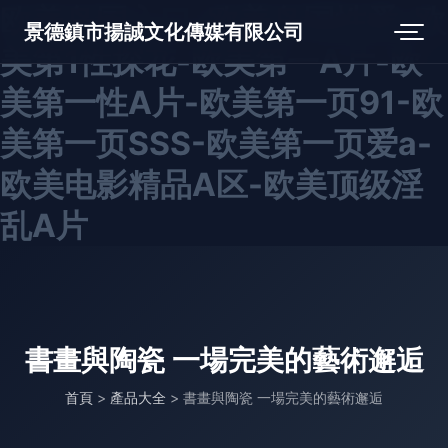
欧美岛国入口-欧美岛国性爱-欧
景德鎮市揚誠文化傳媒有限公司
美第1性探花-欧美第一A片-欧
美第一性A片-欧美第一页91-欧
美第一页SSS-欧美第一页爱a-
欧美电影精品A区-欧美顶级淫
乱A片
書畫與陶瓷 一場完美的藝術邂逅
首頁
>
產品大全
>
書畫與陶瓷 一場完美的藝術邂逅