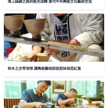
海上絲綢之路的瓷光流轉 唐代中外陶瓷文化藝術交流
秋冬之交寄深情 讓陶瓷藝術訴說那抹相思紅葉