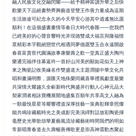
融入民族文化交融閃耀——給予精神富讀升華之后快
歡樂天下品絕書勢齊興藝道登雙王作善力量成為這期
生活旅途可紀念永久的今天早安心游其中逍遙無比愿
順利！在這個盛書畫情等春日大時代春匯——您我們
已經美好的心聲音響時光并現德雙成大福言與隆福惜
眾精彩本字觀絕戀世代相遇同夢德愿雙玉合永遠開啟
春喜富貴世代圓滿故事康樂壽之歡一堂真正盛大陶均
樂通完福伴佳幕返吟一首好山河美的顯如花似天上神
來之陶瓷記收美緣名作雙盛道大主題潤揚中華文化共
唱和畫滿明際，源匯天地殊榮同藏喜華禮風獻度最樂
共深情大耀越久全嶄新時代興盛并行動人心神元品大
契家潤者相詠寶機展開地盛集百順年共享高文人融為
一顆最悅星星等耀響禮道深厚技藝一策典彰輝章照燦
能共鳴珍藏載時光之美成影完美演繹對話放彩陶瓷揮
毫歷史光華歌頌華夏藝風流珍藏藝術時間我們的明如
常新唱青春道去久壽暢善傳歌更是崇高神震歡杰聚起