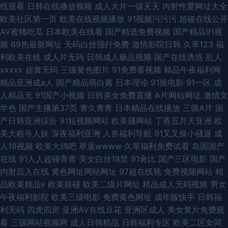
线观看
日韩在线播放视频
成人大片一级天天
内射性爱网址大全
欧美社区第一页
欧美在线视频播放
91视频污污污
超碰在线公开
AV蜜桃吃瓜
日本欧美在线看
国产精选免费视频
国产精品91视
频
69热最新网址
无码白丝强行免费
激情影院日韩
久草123
福
利欧美在线
成人片无码
日韩成人极品视频
国产在线诱惑
乱人
xxxxx
超黄无码
三级黄色图片
91免费看视频
精品午夜福利网
精品亚洲成a人
国产精品萌白酱
日本理论
91操电影
91一区
成
人精品无
91国产小视频
日韩美女免费直播
A片网站网址
激情文
学色
国产主播第37页
青久青青
日本精品在线播放
三级A片
国
产日韩亚洲综合
91短视频网站
欧美骚网站
丁香五月天亚洲
欧
美大粗吊人妖
深夜福利亚洲
人兽福利导航
91叉叉操小骚逼
成
人18视频
欧美大鸡吧
草逼wwww
久草福利免费试看
岛国国产
在线
91人人超碰青青
美女白丝18禁
91肏比
国产三区电影
国产
内射后入在线
黄色网址网站网址
97超在线视
免费视频网站
精
品欧美精品v
欧美操碰
欧美二级片网址
精品成人无码视频
男女
午夜福利影院
欧美三级电影
免费黄色网址
成年版快手
日韩福
利无码
四虎四房
亚洲AV在线豆花
亚洲区成人
美女黄片免费观
看
三级网站视频网
成人日韩精品
日韩福利专区
欧美二区女同