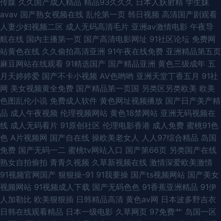
传媒
久久国产成人精品
精品93久久久
日本人妖射精
学生妹
avav
国产熟女视频在线
乱伦第一页
韩日视频
高清国产剧观看
人妻少妇视频二区
成人无码高清毛片
亚洲av激情电影
午夜导
航在线
国内主播第一页
国产高清电影网址
91社区论坛
免费网
站黄色在线
久久偷拍高清亚洲
91午夜在线免费
亚洲精品第五页
麻豆网站在线观看
91精选国产
国产精品亚洲
黄色三级成年
五
月天婷婷爱
国产不卡小视频
AV色哟哟
亚洲天堂丁香五月
91社
网
美女视频黄全免费
国产精品第一页国
另类区另类欧美
欧美
色图乱伦小说
免费成人软件
黄色网址视频播放
国产日产美产精
品
成人午夜视频
伦理视频网站
黄色18禁网站
亚洲无码视频在
线
成人无码看片
91原创社区
伦理电影香港
成人免费
蜜桃91色
色
A片视频网
国产自在线
操欧美老女人
人人97综合精品
岛国
免费
国产无码一二
蜜桃tv网站入口
国产第66页
另类国产在线
熟女自拍偷拍
青青久视频
久草新视频在线
激情深爱欧美激情
91视频官网国产
狠狠操-91
91我要操
国产ts视频网站
国产美女
视频网站
91视频成人下载
国产无码色色
91香蕉亚洲精品
91伊
人加勒比
欧美狠狠插
日韩精品高清
黄色av网
日本波多野吉衣
日韩在线观看精品
日本一级电影
久草网页
97免费艹
岛国一区