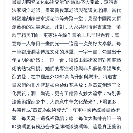
書畫與陶瓷文化藝術交流”的活動盛大開啟，邀請書
法家國浩老師、畫家竇俊華老師與范議文老師、當代
雕塑雕刻家豐韋源老師等齊聚一堂，見證中國兩大原
創藝術的完美邂逅。此刻，大家共同拾起書畫筆，落
款于精美T恤，更專注在線作畫的非凡呈現過程，寓
意每一人每日一畫的光——這是一次美好大奉獻。每
一筆都浸潤著傳統文化的厚重。一字一畫，勾畫出千
年文明的延續；一期一會，映照出藝術家們對陶瓷藝
術的熱忱飛揚。她們的專注視線與非凡價值像溫和炙
烈的愛，在中國建外CBD高高升起與懸掛。特邀書
畫家們的非凡智慧如朵朵鮮花共放：為器質創造了文
化實質；潤上陶瓷，更有了儒雅玄妙大篇章：特別書
法藝術躍然瓷中，大寫意中華文化榮光?，F場更多
共識達成“器質為藝術發光”：尊重中國傳統書畫藝術
家，每天寫一遍祝福禪語；線上每位大咖擁有唯一的
ID號碼更有粉絲合作品牌標識號碼等。這是真正藝術