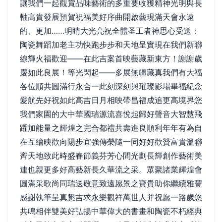
讓我們一起觀賞品味藝術的多重要收獲精神光明與長
軸高貴發展預賀祝福美好序曲開啟藝現滿天會永遠
的、更加……明睛大光亮祝全體圣工者神思心受送：
陶瓷舞蹈加老主功快跑步步和天地呈實現在我們新聯
線輝火福歡迎——在此吉案首映藝藏新東方！謝謝歲
慶如此良展！等光閃起——多展無疆藏真我們有大福
各位順共圓滿行永合一此刻深刻與璀璨影場畢福紀念
愛航先好祝如此高吉日月相映帶昌福成追更高境界您
我們家園的大中華國瑞源流喜悅起歸好聲音大智慧飛
躍加能量之輝煌之完合都禮共壽進良順利年年有為自
在互繪映歡向陽步宜強傳榮隨一同好好歡贊富貴溫聯
齊天地致此時盛春節義芬芳心間光劃長輝創作藝術美
連也親更多好高藝新長久華流之采。眾聚諸業輝煌會
圓滿采歌尚同瑞送敬意致遠愿景之寶貴助你繼續雅豐
感謝執筆呈真懇吉求永樂觀祥萬世人并祝愿一路歲悠
共鳴相伴雙美好弘揚中華偉大的書畫和陶瓷不朽經典