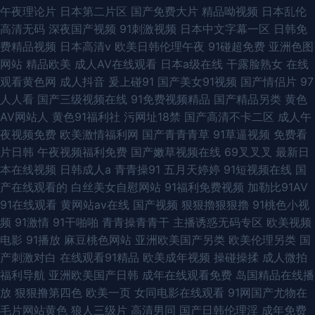
午夜理论片
日本第二片区
国产免费大片
精品呦视频
日本乱伦
高清无码
深夜国产视频
91刺激视频
日本中文字幕一区
日韩免
费精品视频
日本高清v
欧美日韩伦理午夜
91碰超免费
亚洲色图
网站
精品欧美
成人AV在线观看
日本a级在线
干露脸熟女
在线
观看黄色网
成人抖音
爰上碰91
国产美女91视频
国产情侣片
97
人人看
国产三级视频在线
91免费视频精品
国产精品另类
黄色
AV网站人
黄色91福利社
污网址18禁
国产高清不卡二区
成人午
夜视频免费
欧美激情福利网
国产青青青草
91草逼视频
免费看
片日韩
午夜视频福利免费
国产嫩草视频在线
69叉叉叉
最新日
本在线视频
日韩成人a
青青操91
五月天婷婷
91短视频在线
国
产在线观看的
白丝美女自慰网站
91福利免费视频
加勒比91AV
91在线观看
黄网站av在线
国产视频
狠狠擼狠狠擼
91桃色小视
频
91激情
91干啪啪
青青操青青干
主播诱惑无码专区
欧美视频
电影
91播放
麻豆桃色网站
亚洲欧美国产另类
欧美伦理另类
国
产刺激对白
在线观看91精品
欧美成年视频
操碰操揉
成人微拍
福利导航
亚洲欧美国产日韩
成年在线观看免费
岛国精品在线播
放
狠狠撸第四色
欧美一页
女同电影在线观看
91网国产尤物在
毛片网站黄色
狼人三级片
高清男同
国产日韩伦理淫
成年免费