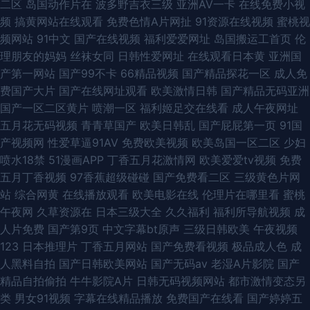
二区
岛国动作片在
波多野吉衣三级
亚洲AV一卡
在线免费小视
频
搞黄网站在线观看
免费色情A片网扯
91资源在线视频
蜜桃视
频网站
91中文
国产在线视频
福利爱爱网址
岛国搬运工首页
伦
理朋友的妈妈
丝袜女同
日韩性爱网址
在线观看日本黄
亚洲国
产第一网站
国产99不卡
66精品视频
国产精品探花一区
成人免
费国产大片
国产在线网址观看
欧美激情日韩
国产精品无码亚洲
国产一区二区黄片
喷潮一区
福利姬足交在线看
成人午夜网址
五月花无码视频
青青草国产
欧美日韩乱
国产屁屁第一页
91国
产视频网
性爱草逼91AV
免费欧美视频
欧美岛国一区二区
少妇
喷水18禁
51漫画APP
丁香五月花激情网
欧美爱爱tv视频
免费
五月丁香视频
97香蕉超级碰碰
国产免费看二区
三级黄色片网
站
综合网黄
在线播放观看
欧美电影在线
伦理片在哪里看
蜜桃
午夜网
久草资源在
日本三级大全
久久福利
福利所导航视频
成
人片免费
国产第9页
中文字幕bt原声
三级日韩欧美
午夜视频
123
日本推理片
丁香五月网站
国产免费看视频
极品成人色
成
人黑料自拍
国产日韩欧美网站
国产无码av
老湿A片影院
国产
精品自拍偷拍
牛牛影院A片
日韩无码视频网站
都市激情变态另
类
男女91视频
字幕在线精品播放
免费国产在线看
国产婷婷五