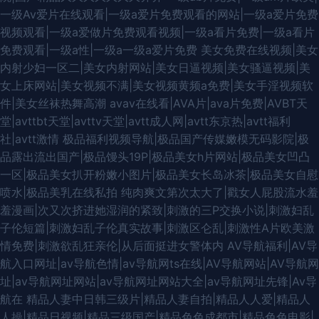
一级Av爱片在线观看|一级a爱片免费观看的网站|一级a爱片免费
视频观看|一级a爱做片免费观看视频|一级a看片免费|一级a看片
免费观看|一级a性|一级a一级a爱片免费
美女免费在线视频|美女
内射少妇一区二|美女内射网站|美女日逼视频|美女骚逼视频|美
女上床网站|美女视频不满|美女视频黄频a免费|美女手淫视频软
件|美女丝袜热舞高潮
avav在线看|AVA片|ava片免费|AVBT天
堂|avttbt天堂|avttv天堂|avtt成人网|avtt东京热|avtt福利
社|avtt激情
极品福利视频导航|极品国产传媒嫩模无码影院|极
品露出流出国产|极品馒头19P|极品美女h片网站|极品美女凹凸
一区|极品美女扒开粉嫩小图片|极品美女长岛冰茶|极品美女自慰
喷水|极品美乳在线私拍
纯肉爽文第次太大了|戳女人屁股流水羞
羞漫画|次又次挤进她湿润的紧致|刺激的三P交换小说|刺激妇乱
子伦短篇|刺激妇乱子伦真实故事|刺激区仑乱|刺激性A片欧美激
情免费|刺激欲乱狂亲伦|从后面挺进女警体内
AV导航福利|AV导
航入口网址|av导航色情|av导航网ts在线|AV导航网站|AV导航网
址|av导航网址网站|av导航网址网站大全|av导航网址先锋|Av导
航在
精品人妻中日韩三级片|精品人妻自拍|精品人人爱|精品人
人操|精品日视频|精品三级国产|精品色色成都市|精品色色电影|