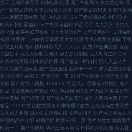
月天
无码传媒导航
日本电影伦理
国产午夜高清
美女黄色18
亚
洲午夜精品视频
日本三级成人观看
国产精品第12页
日韩午夜场
成人视频高清免费
伦理在线影视
成人三级视频在线
91理论片
欧美日韩性爱福利
av午夜探花福利
精品毛片
久久叉叉
另类人
妖视频
欧美熟妇穴视频
丁香五月V国产
日韩黄色网址
豆花福利
视频
轮理片自拍偷拍
日韩欧美美女视频
欧美A级黄色影院
丁香
影视五月花
福利视频电影久久
污污污污免费
91金典免费
欧美
三级日本
成人在线吃瓜网站
成人岛国影院
成人动漫二区三区
久草在线最新
日韩精品推荐
国产精品一区自拍
男人天堂
a片
123
另类视频欧美
国产在线直播
亚洲卡一卡二
成人在线免费看
黄
操操无码视频
国产高清第一页
91国产在线播放
国产女人夜
夜做
国产在线小视频
91com
91豆花成人
哪里有A片网址
精产
国品
香蕉视频国产精品
91九色福利
成人国产无线视
欧美日韩
性生活片
国产伦理剧
国产精品无套无码
成年人网站免费
国产
精品1000
91九色在线视频
日本伦理片在线
三级无码在线天堂
久久成人亚洲
日本中文视频在线
伦理剧推荐
国产成人精品日本
97甜桃品种介绍
91插插插
欧美SE第二页
毛片内射女
激情另类
欧美一二
国产色视频
孕妇三级av无码
日韩欧美色综合
美女社