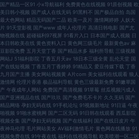
国产精品一区91
小x导航福利
免费黄色在线视频
91原创视频
欧
美日韩小视频
国产成人在线无码
91黑料不
国产极品自拍
岛国
最大色网站
精品无码国产二品
欧美一及片
激情网婷婷
人妖大
片
91天堂影视
国产www
成年人伦理片
高清日韩电影
国产尤
物视频在线
超碰福利97视屏
91看片入口
日本国产成人视频
日
本日韩欧美在线
黄色资料入口
黄色网三级毛片
最新黄色av
麻
豆影院免费
五月天堂丁香
国产精品水多
福利所导航
三级视频
网站J
51福利影院
丁香五月天av
18日本三级全黄
乱伦天堂
国
产在线短视频
丁香五月丁香婷婷
91精品又
爱豆传媒下载
丁香
九月国产主播
美女网站视频黄
A片com
美女福利在线观看
狼人
激情网
伦理片香港
极品福利导航
黄色三级最新免费
91嫩草国
产
午夜成年人网站
免费国产高清视频
91草莓
丝瓜视频污成人
国产亚洲视品在线
国产玖玖
国产免费毛不卡片
久久无码
国产
精品网络
孕妇无码在线
91手机论坛
91视频新地址
91日逼
午夜
啪视频
91啪水蜜桃网
国产二区无码
91日韩在线观看
西瓜影院
视频全集
国产孕妇无码视频
国产在线福利
国产在线日皮片
午
夜神马伦理
毛片网站美女
AV福利激情毛片
黄色网在线播放
91
视频免费在线
91午夜在线
福利在线视频导航
欧美喷潮一区二区