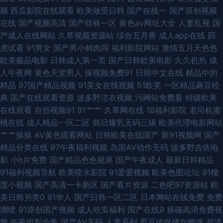
频
西瓜影院在线观看
欧美做受日韩
国产在线一
国产原创视频
幕久久人妻 97超碰作爱 美女的bb 亚洲一区日韩欧美 少妇前吃后入 91高清
在线
国产视频高清
国产丝袜一区
黄色av网址大全
人妻乱视
国
产成人在线网站
久草视频资源站
综合五月香
成人app在线
四
系列 草莓视频18 国产精品1999 wwww日本 精品国产玖玖影院 日美肏屄视
虎试看
91男女
国产男小鲜肉同
福利影院网站
激情五月天色色
欧美极品电影
日韩成人第一页
国产日韩欧美电影
久久机热
成
频 91视频cn 东京热色综合 玖玖在线精品 婷婷色网 尤物网址在线观看 91熟
人午夜网
黄色天堂男人
操视频免费91
日韩中文在线
精品中的
精品
97国产精品视频
91美女在线视频
51欧美
一区精品麻豆经
女豆花视频 超碰人人操91 韩国AⅤ中文字幕 久久情爱网 欧美三级b 少妇下面
典
国产在线观看资源
波多野洁衣视频
污网站免费看
特级欧美
在线观看
自拍视频91
91艹艹
久草网在线
18福利影院
老司机蜜
黑森林 超碰九一 国产自拍第一页 老熟女国产 青青综合操网 天堂网国产 91国
桃在线
成人精品一区二区
韩日爆乳无码三级
欧美伦理电影网站
艹艹操操
AV黄色观看网站
日韩欧美在线国产
新91视频网
国产
内产香蕉 白丝后入屁内射 国产三级在线播放 免费的黄色的网站 人妻熟女一
精品分类在线
97午夜福利视频
岛国AV动作无码
波多野吉依电
影
小h片免费
国产精品色色视屏
国产午夜成人
最新日韩精品
级片 五月婷婷网站 伊人五月大香蕉 91系列在线观看 福利地址发布页 九九九
91福利视频导航
欧美喷水影院
91爱爱视频
欧美色图论坛
91榴
莲小视频
国产高清一卡新区
国产看片资源
二色吧97资源站
欧
毛片在线 亚洲黄色大片网站 91手机免费视频 欧洲色网91 av自拍 女同自慰福
美日韩另类0
91华人
国产日韩一区二区
日本网站在线免费
免费
潮喷
91原创国产视频
成人吃瓜福利
国产在线9
操碰高清免费视
利 91视频官网社区 精品豆花福利 激情色色AV网 欧洲自拍123区 探花对白清
频
午夜电影全集
国产AV无码
人妻系列
爱豆传媒倩女幽魂
超清