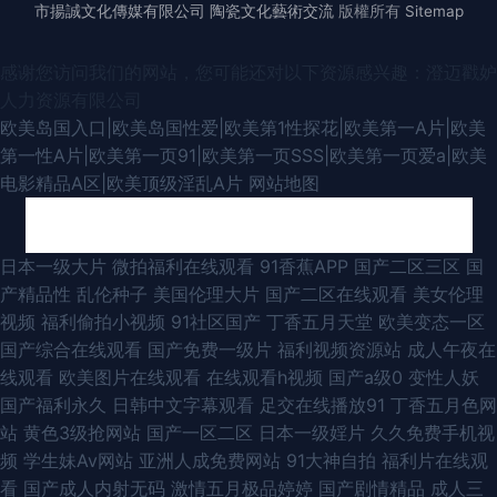
市揚誠文化傳媒有限公司
陶瓷文化藝術交流
版權所有
Sitemap
感谢您访问我们的网站，您可能还对以下资源感兴趣：澄迈戳妒
人力资源有限公司
欧美岛国入口|欧美岛国性爱|欧美第1性探花|欧美第一A片|欧美
第一性A片|欧美第一页91|欧美第一页SSS|欧美第一页爱a|欧美
电影精品A区|欧美顶级淫乱A片
网站地图
久久神马 91大神黑丝操逼 欧美日韩微拍视频 色色青青草 午夜伦理片AV 亚洲
日本一级大片
微拍福利在线观看
91香蕉APP
国产二区三区
国
产精品性
乱伦种子
美国伦理大片
国产二区在线观看
美女伦理
色图28p 91N视频免费看 含羞草av网站 欧美变态另类在线 欧美人妖操人妖
视频
福利偷拍小视频
91社区国产
丁香五月天堂
欧美变态一区
国产综合在线观看
国产免费一级片
福利视频资源站
成人午夜在
日韩AV电影导航 深夜释放在线播放 伊人综合影院AV 91主播在线观看 欧美色
线观看
欧美图片在线观看
在线观看h视频
国产a级0
变性人妖
国产福利永久
日韩中文字幕观看
足交在线播放91
丁香五月色网
中色5 五月天色不卡 91传媒视频Tv 岛国毛片 黑丝高跟91 美女视频91 欧美肏
站
黄色3级抢网站
国产一区二区
日本一级婬片
久久免费手机视
频
学生妹Av网站
亚洲人成免费网站
91大神自拍
福利片在线观
屄视频在线 青娱乐豆花视频 偷窥自拍五月天 欧美欧美欧美 三级片网站导航
看
国产成人内射无码
激情五月极品婷婷
国产剧情精品
成人三