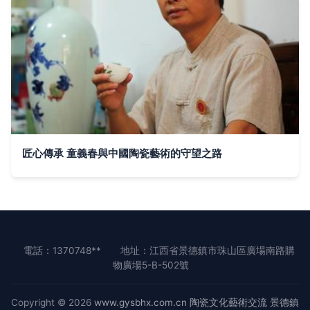
匠心傳承 童義春與中國陶瓷藝術的守望之路
電話：1370748**
地址：江西省景德鎮市珠山區廣場南路購
物廣場5-B-502號
Copyright © 2026
www.gysbhx.com.cn
陶瓷文化藝術交流
景德鎮