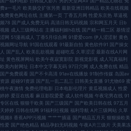
国产福利电影
日韩成人影片
男的天堂网AV
国产精品尤物在
免
费a一毛片
欧美肠交扩张另类
最新亚洲日韩精品
欧美在线视频
AV无码破解 精品久久88 日本A片 亚洲一区97色 丁香av第一页 欧美色图东
免费黄色网址在线
主播第一页
丁香五月网
性爱东京热
草逼视
频78
国产成人免费无码
高清日韩无码视频
宗和网五月天
日b
方 性爱色图日本午夜 99超碰草 国产韩日精品黄色 欧美色图A片 五月天性福
视频
成人三级网站在
主播福利姬h在线
国产精一精二区
基情涩
涩网
51漫画成人
丁香5月综合网
91爱爱com
伊人涩涩射
黄色
网 91真人在线实操 精品第一页 色友一区二区三区 97激情网站 国产精品多乙
视频网址导航
91国在线观看
91最新自拍
黄色软件91
国产操女
人
国产乱人
欧美乱欲视频
超碰吃瓜
久草涩涩
最新在线A片网
欧美精品另类 亚洲春色综合另类 97资源视频总站 国产内射播放 男人和女人
址
黄色视屏网站
欧美午夜寂寞影院
新视觉影视
成人写真福利
欧美内射网址
日本中文字幕无码
97日穴网
成人免费在线
精品
操国产 亚洲怡红院网站 丁香香蕉网 欧美伦理 午夜导航av 91重口味视频 浮
国产免费观看
国产不卡高清
91av在线播放
91制作传媒
岛国av
资源
超碰91资源
国产乱一乱二乱三
日韩美女直播
91尤物69
蜜
力草草视频 欧美激情影院 午夜福利色片 www日逼 激情五月综合网 午夜寂
桃午夜激情
免费伦理电影
日本电影伦理片
黄瓜视频成人
性爱
婷婷
爱豆在线看
麻豆影院爱爱
成人软件视频
午夜宅男在线
91
寞老司机 AV无码福利 黄色天天干 丝袜美腿性爱 91视频首页蝌蚪 福利国产
专区在线
狠狠干欧美
国产三级国产
国产欧美日韩在线
97五月
天婷婷
日韩在线网
91福利社视频
福利导航
A片三级网站
久草
pron
视频8
香蕉APP污视频
艹艹艹插逼
国产精品五月天
狠狠操欧美
性爱
国产绝色精品
精品孕妇无码视频
午夜A片三级片
天美果冻