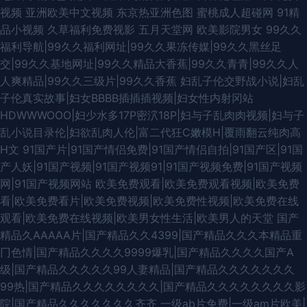
视频
亚洲欧美中文视频
东京热亚洲色图
蜜桃成人超碰网
91精
品小视频
久草福利免费视影
五月天堂网
欧美影院男女
99久久
福利导航|99久久福利网址|99久久果冻传媒|99久久黑丝足
交|99久久基地网址|99久久精品大香蕉|99久久青青|99久久人
人爽精品|99久久三级片|99久久香蕉
妇乱子伦交野战小说|妇乱
子伦真实故事|妇女BBBB插插插视频|妇女性内射冈站
HDWWWOOO|妇少水多17P密泬18P|妇与子乱肉肉视频|妇与子
乱小说目录伦|妇欲乱肉人伦|富二代狂C嫩模H|覆雨翻云纯肉高
H文
91国产片|91国产情侣免费|91国产情侣自拍|91国产区|91国
产人妖|91国产视频|91国产视频91|91国产视频免费|91国产视频
网|91国产视频网站
欧美免费观看|欧美免费观看视频|欧美免费
看|欧美免费看片|欧美免费视频|欧美免费性视频|欧美免费在线
观看|欧美免费在线视频|欧美男女性生活|欧美男人的天堂
国产
精品久AAAAA片|国产精品久久4399|国产精品久久久本精品重
冂色情|国产精品久久久久9999爆乳|国产精品久久久久国产A
级|国产精品久久久久久99人妻精品|国产精品久久久久久久久
99热|国产精品久久久久久久久久|国产精品久久久久久久久久影
院|国产精品久久久久久久久齐齐
一级ab片免费|一级am片欧美|