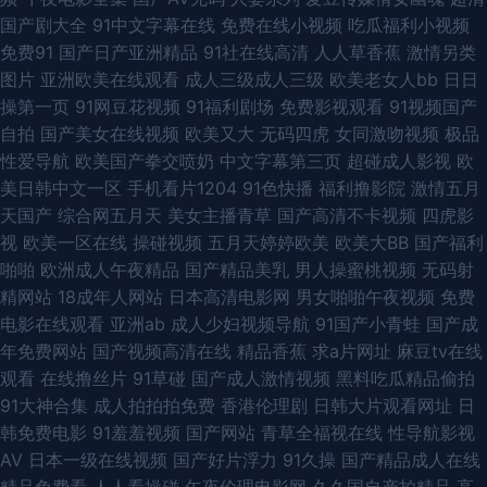
国产剧大全
91中文字幕在线
免费在线小视频
吃瓜福利小视频
晰 亚洲最色网 91探花 操逼av资源网 国产欧美二 老湿机网午夜 人妖伪娘在
免费91
国产日产亚洲精品
91社在线高清
人人草香蕉
激情另类
图片
亚洲欧美在线观看
成人三级成人三级
欧美老女人bb
日日
线视频 肏屄大香蕉 狠狠撸狠狠操 欧美毛片A级 婷婷精品一区二区 尤物com
操第一页
91网豆花视频
91福利剧场
免费影视观看
91视频国产
自拍
国产美女在线视频
欧美又大
无码四虎
女同激吻视频
极品
欧美 91影片 丁香五月剧场 九九福利视频 欧美日韩中色色 视频在线观看91
性爱导航
欧美国产拳交喷奶
中文字幕第三页
超碰成人影视
欧
美日韩中文一区
手机看片1204
91色快播
福利撸影院
激情五月
操碰视频韩国 美女很黄免费 日韩免费毛片 成人视屏在线 老司机91在线 ts伪
天国产
综合网五月天
美女主播青草
国产高清不卡视频
四虎影
视
欧美一区在线
操碰视频
五月天婷婷欧美
欧美大BB
国产福利
娘网站 福利电影加勒比 精品东方美女AV 肏屄色网 久热这里只有 亚洲伊人1
啪啪
欧洲成人午夜精品
国产精品美乳
男人操蜜桃视频
无码射
精网站
18成年人网站
日本高清电影网
男女啪啪午夜视频
免费
页 久草视频福利 日韩精品网 超碰pt 国产区51海角 国产鬼片a片 国产视频观
电影在线观看
亚洲ab
成人少妇视频导航
91国产小青蛙
国产成
年免费网站
国产视频高清在线
精品香蕉
求a片网址
麻豆tv在线
看网站 av福利老司机 九一成人 日韩精品影视 伊人院成人 a日韩v 欧美福利
观看
在线撸丝片
91草碰
国产成人激情视频
黑料吃瓜精品偷拍
91大神合集
成人拍拍拍免费
香港伦理剧
日韩大片观看网址
日
影院 国产探花第一页 欧美日韩交配网 午夜秀秀 91探花黑丝在线 97成人碰
韩免费电影
91羞羞视频
国产网站
青草全福视在线
性导航影视
AV
日本一级在线视频
国产好片浮力
91久操
国产精品成人在线
国产肛交在线视频 男女上床视频 婷婷五月激情网 91免费看视频 超碰情趣av
精品免费看
人人看操碰
午夜伦理电影网
久久国自产拍精品
高